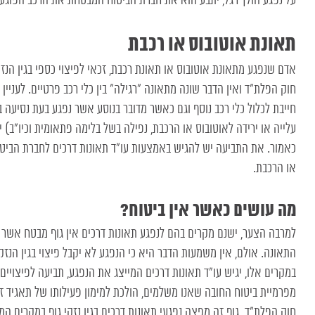
על נפגע הולך רגל, יתבע הוא את חברת הביטוח המבטחת את הרכב הפוגע.
תאונת אוטובוס או רכבת
אדם שנפגע מתאונת אוטובוס או תאונת רכבת, זכאי לפיצוי כספי בגין הנזק
חוק הפלת”ד ואין הדבר שונה מתאונה “רגילה” בין כלי רכב פרטיים. לעניין 
חייבת לכלול כלי רכב נוסף וגם כאשר מדובר בנוסע אשר נפגע בעת נסיעה
עלייה או ירידה לאוטובוס או הרכבת, נפילה בשל בלימה פתאומית וכיו”ב) י
כאמור. את התביעה יש להגיש באמצעות עו”ד תאונות דרכים לחברת הבי
או הרכבת.
מה עושים כאשר אין ביטוח?
למרבה הצער, ישנם מקרים בהם לנפגע תאונות דרכים אין גוף מבטח אשר יכו
התאונה. אולם, אין משמעות הדבר היא כי הנפגע לא יקבל פיצוי בגין הנזקי
במקרים אלו, יגיש עו”ד תאונות דרכים המייצג את הנפגע, תביעה לפיצויים
מפרמיית ביטוח החובה שאנו משלמים, הולכת למימון פעילותו של תאגיד 
חוק הפלת”ד. גוף זה מפצה נפגעי תאונות דרכים בגין נזקי גוף במקרים המנ