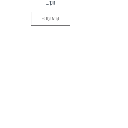
הנך...
קרא עוד>>