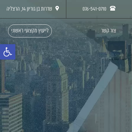
076-541-0710
שדרות בן גוריון 14, הרצליה
צור קשר
לייעוץ מקצועי ראשוני
פתח סרגל נ